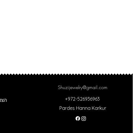
Shuzijewelry@gmail.com
+972-526936963
הצט
Pardes Hanna Karkur