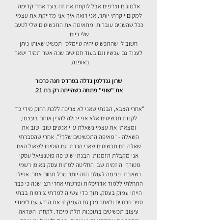
אלמוגים וצדפים אבל לוקחת את זה צעד אחד קדימה
למקום יוקרתי יותר. אני רואה איך אני מדייקת את עצמי
ככל שהשנים עוברות ומתאימה את התכשיטים שלי לטעם
שלי כיום.
חשוב לי שהתכשיט יהיה טיימלס- תכשיט שאותו ניתן
לענוד גם עכשיו וגם בעוד חמישים שנה אשר תמיד ישאר
באופנה."
שרון גנדלמן גדלה בפרדס חנה כרכור
את "שוזי" פתחה כשהייתה רק בת 21.
"אחרי הצבא, הבנתי שאני לא צריכה ללכת רחוק מידי כדי
לקנות תכשיטים אלא אני יכולה להכין אותם בעצמי,
ומצאתי את עצמי נשאלת ע"י אנשים שוב ושוב את
השאלה - "מאיפה התכשיטים שלך?". אחרי שהסברתי
שאלה הם תכשיטים שאני הכנתי גם הוסיפו לשאול האם
אני מקבלת הזמנות. הבנתי שיש פה פוטנציאל עסקי
מטורף והיזמית שבי החליטה לפתוח עסק באופן רשמי.
נשאבתי פנימה לעולם הזה יותר מכל תחום אחר. אפילו
התחלתי ללמוד אדריכלות ופרשתי אחרי חצי שנה כי כבר
הייתי עמוק בעסק. תוך כדי עשייה למדתי צורפות בבתי
ספר פרטיים ולאחר מכן גם העמקתי את הידע עם לימודי
עיצוב תכשיטים בתוכנות תלת מימד. לקחתי השראה