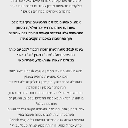
מתרבויות אפריקאיות ואוצרות ימיים ולאט לאט יצרתי
קולקציות מרשימות שניתן לענוד גם ביומיום וגם בערב
מחומרים איכותיים ובמחירים נגישים."
אנחנו מאמינים בשוזי כי התכשיטים צריך לגרום למי
שעונד/ת אותם להרגיש יפה ומלא/ת ביטחון
התכשיטים שלנו טרנדיים ועשויים מחומרי גלם איכותיים
תוך התחשבות במסגרת תקציב נגישה.
בשנת 2019 ניתנה לשרון הזכות והכבוד לככב עם מותג
התכשיטים שלה "שוזי" במגזין "ווג" האגדי
בכשלוש הוצאות שונות- מרץ, אפריל ומאי.
"בשנת 2019 פנו אלי ממגזין British Vogue ושאלו אותי
האם אני מעוניינת להופיע במגזין.
בהתחלה הייתי בשוק. אני, שרון גנדלמן שגדלה בפרדס
חנה כרכור במגזין ווג העולמי?
אותו מגזין שהיה לי בערימות בחדר בתור ילדה מתבגרת,
בו ספגתי השראות מאופנות וטרנדים עולמיים, המגזין הכי
מפורסם בעולם?!
אחרי שהתעשתתי הבנתי כי העבודה הקשה שלי כל השנים
השתלמה וזכיתי לכבוש פסגה חשובה בחיי.
הופעתי באותה שנה בכשלוש הוצאות של British Vogue -
מרץ, אפריל ומאי, וזו הייתה ממש סגירת מעגל עבורי."