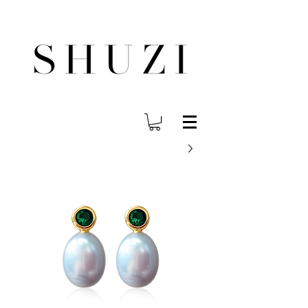
משלוח עד הבית לכל הארץ בחינם בהזמנה ב- 300 ש"ח ומעלה