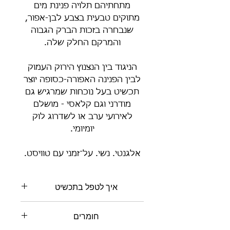
מתחתיהם תלויה פנינת מים
מתוקים טבעית בצבע לבן-אפור,
שנבחרה בזכות הברק הגבוה
והמרקם החלק שלה.
הניגוד בין הנצנוץ הירוק העמוק
לבין הפנינה האפורה-כסופה יוצר
תכשיט בעל נוכחות שמרגיש גם
מודרני וגם קלאסי - מושלם
לאירועי ערב או לשדרוג לוק
יומיומי.
אלגנטי. נשי. על־זמני עם טוויסט.
איך לטפל בתכשיט
• מומלץ להימנע מענידת התכשיטים
חומרים
בים או בבריכות, שכן מי מלח וכלור