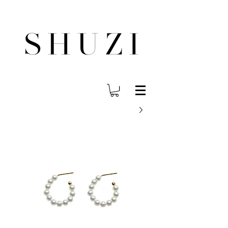
משלוח עד הבית לכל הארץ בחינם בהזמנה ב- 300 ש"ח ומעלה