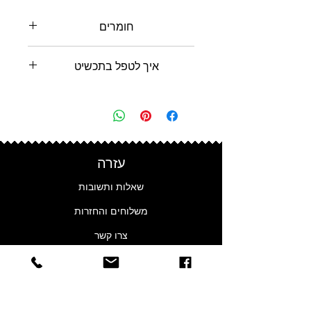
חומרים
כסף סטרלינג 925 בציפוי זהב
איך לטפל בתכשיט
פניני מים מתוקים
הימנעו מלענוד את התכשיטים שלכם
בים או בבריכת שחייה, מכיוון שהמים
המלוחים והכלור עלולים לגרום לנזק.
כסף סטרלינג מתחמצן באופן טבעי
לאורך זמן, מה שעלול להוביל לשינוי
עזרה
צבע קל של המתכת. נקו באופן קבוע
שאלות ותשובות
כדי להפחית את ההכתמה.
נגבו את התכשיטים שלכם בעדינות
משלוחים והחזרות
עם מטלית לניקוי תכשיטים כדי
צרו קשר
לשמור אותם נקיים.
פרטיות
הקפידו לאחסן תכשיטי כסף
סטרלינג במקום יבש וקריר.
נגישות
הימנעו מאחזקת קופסאות
תכשיטים בחדרי אמבטיה, מכיוון