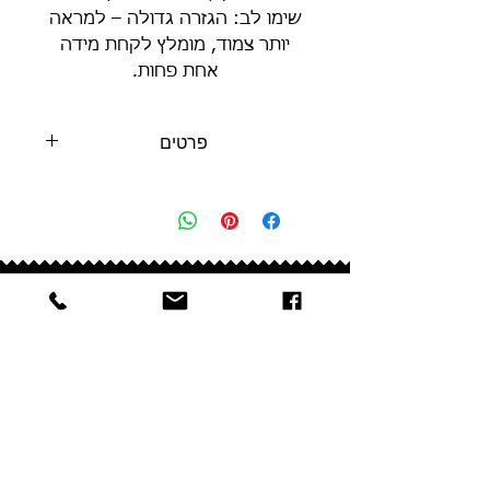
שימו לב: הגזרה גדולה – למראה
יותר צמוד, מומלץ לקחת מידה
אחת פחות.
פרטים
• 100% כותנה
• בד עבה 240 גרם למ"ר
• גזרה יוניסקס גדולה במיוחד
• תוצרת ישראל
עזרה
שאלות ותשובות
משלוחים והחזרות
צרו קשר
פרטיות
נגישות