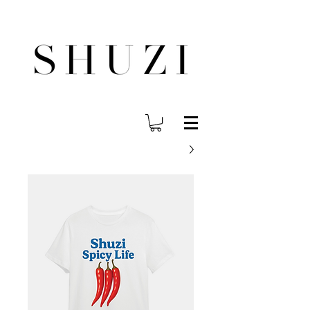
משלוח עד הבית לכל הארץ בחינם בהזמנה ב- 300 ש"ח ומעלה