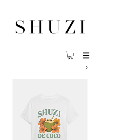
משלוח עד הבית לכל הארץ בחינם בהזמנה ב- 300 ש"ח ומעלה