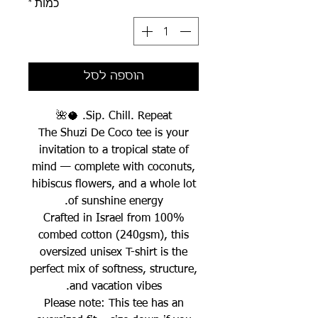
כמות
*
הוספה לסל
Sip. Chill. Repeat. 🥥🌺
The Shuzi De Coco tee is your
invitation to a tropical state of
mind — complete with coconuts,
hibiscus flowers, and a whole lot
of sunshine energy.
Crafted in Israel from 100%
combed cotton (240gsm), this
oversized unisex T-shirt is the
perfect mix of softness, structure,
and vacation vibes.
Please note: This tee has an