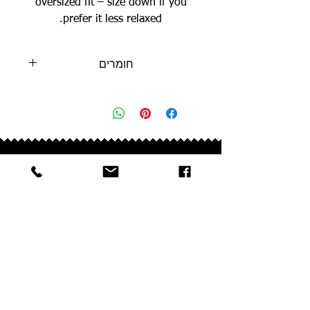
oversized fit – size down if you
prefer it less relaxed.
חומרים
• 100% combed cotton
• 240gsm heavyweight fabric
• Oversized unisex fit
• Made in Israel
עזרה
שאלות ותשובות
משלוחים והחזרות
צרו קשר
פרטיות
נגישות
אחריות