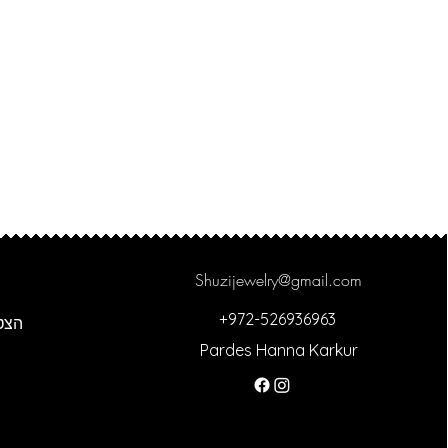
Shuzijewelry@gmail.com
+972-526936963
הצט
Pardes Hanna Karkur