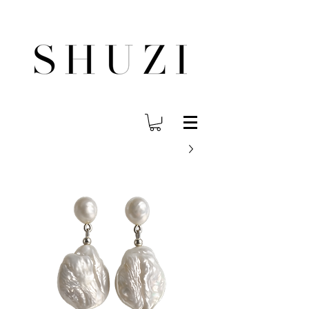
משלוח עד הבית לכל הארץ בחינם בהזמנה ב- 300 ש"ח ומעלה