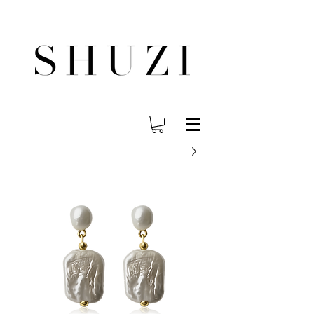
משלוח עד הבית לכל הארץ בחינם בהזמנה ב- 300 ש"ח ומעלה