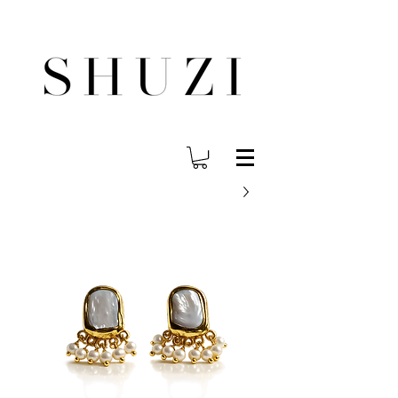
משלוח עד הבית לכל הארץ בחינם בהזמנה ב- 300 ש"ח ומעלה