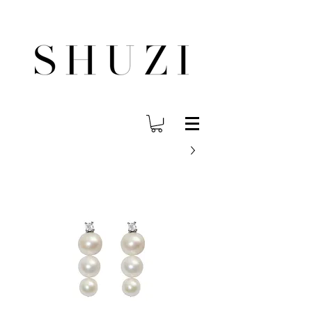
משלוח עד הבית לכל הארץ בחינם בהזמנה ב- 300 ש"ח ומעלה