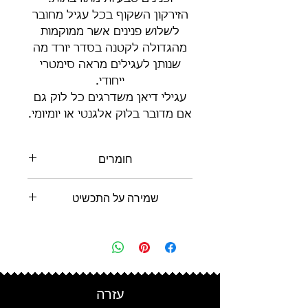
הזירקון השקוף בכל עגיל מחובר
לשלוש פנינים אשר ממוקמות
מהגדולה לקטנה בסדר יורד מה
שנותן לעגילים מראה סימטרי
ייחודי.
עגילי דיאן משדרגים כל לוק גם
אם מדובר בלוק אלגנטי או יומיומי.
חומרים
כסף סטרלינג 925
שמירה על התכשיט
זרקונים שקופים
פנינים מתורבתות
יש להמנע מללבוש את התכשיטים
בים או בבריכות שחייה, מכיוון
שהמים המלוחים והכלור עלולים
לגרום לנזק. יש להמנע ממגע עם
קרמים, בשמים וכו'.
עזרה