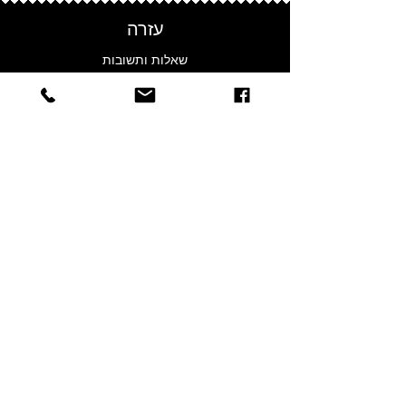
• Soft flexible brim
• UV protection
עזרה
• Suitable for all seasons
שאלות ותשובות
• Casual beach & everyday
styling
משלוחים והחזרות
• One size fits most (56–58 cm)
צרו קשר
פרטיות
נגישות
אחריות
עלינו
הסיפור שלנו
חנויות
ניוזלטר