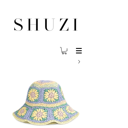
משלוח עד הבית לכל הארץ בחינם בהזמנה ב- 300 ש"ח ומעלה