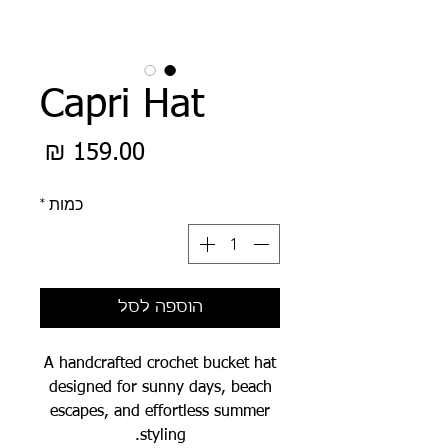
Capri Hat
מחיר
כמות
*
הוספה לסל
A handcrafted crochet bucket hat
designed for sunny days, beach
escapes, and effortless summer
styling.